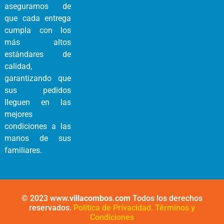
aseguramos de
que cada entrega
cumpla con los
más altos
estándares de
calidad,
garantizando que
sus pedidos
lleguen en las
mejores
condiciones a las
manos de sus
familiares.
© 2023 www.
villacombos.com
Todos los derechos
reservados.
Política de Privacidad.
Términos y
Condiciones