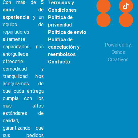
Con más de
5
Terminos y
años de
Condiciones
experiencia
y un
Política de
equipo de
privacidad
repartidores
Política de envio
altamente
Política de
Powered by:
capacitados, nos
cancelación y
Oshos
enorgullece
reembolsos
Creativos
ofrecerle
Contacto
comodidad y
tranquilidad. Nos
aseguramos de
que cada entrega
cumpla con los
más altos
estándares de
calidad,
garantizando que
sus pedidos