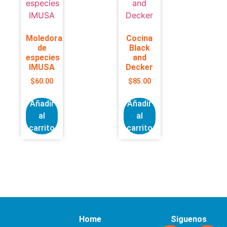
Moledora
Cocina
de
Black
especies
and
IMUSA
Decker
$
60.00
$
85.00
Añadir
Añadir
al
al
carrito
carrito
Home
Siguenos