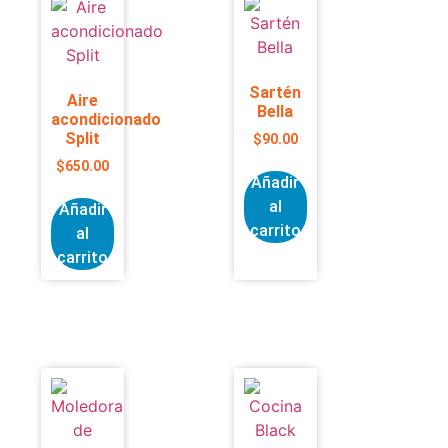
Sartén
Aire
Bella
acondicionado
Split
$
90.00
$
650.00
Añadir
al
Añadir
carrito
al
carrito