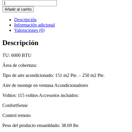
Aire
acondicionado
Añadir al carrito
Midea
cantidad
Descripción
Información adicional
Valoraciones (0)
Descripción
TU: 6000 BTU
Área de cobertura:
Tipo de aire acondicionado: 151 m2 Pie. – 250 m2 Pie.
Aire de montaje en ventana Acondicionadores
Voltios: 115 voltios Accesorios incluidos:
ConfortSense
Control remoto
Peso del producto ensamblado: 38.69 lbs